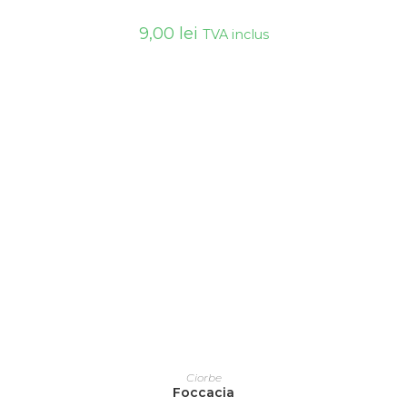
9,00
lei
TVA inclus
ADAUGĂ ÎN COȘ
Ciorbe
Foccacia