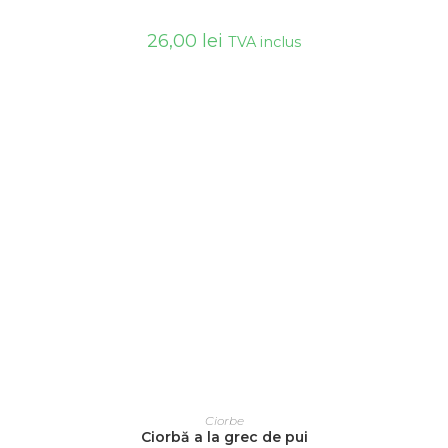
26,00
lei
TVA inclus
ADAUGĂ ÎN COȘ
Ciorbe
Ciorbă a la grec de pui