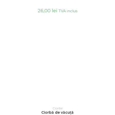
26,00
lei
TVA inclus
ADAUGĂ ÎN COȘ
Ciorbe
Ciorbă de văcuță