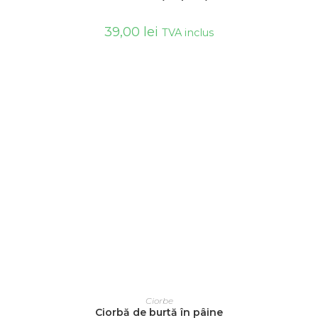
39,00
lei
TVA inclus
ADAUGĂ ÎN COȘ
Ciorbe
Ciorbă de burtă în pâine