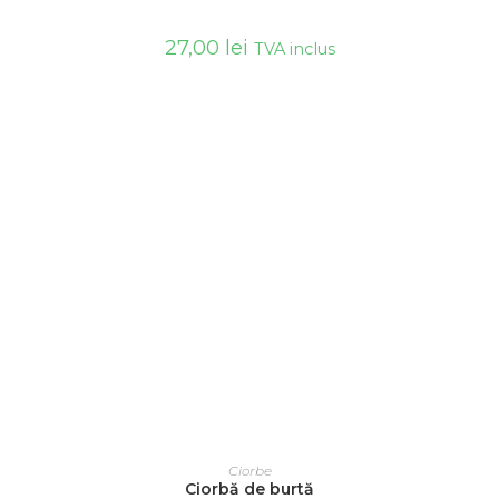
27,00
lei
TVA inclus
ADAUGĂ ÎN COȘ
Ciorbe
Ciorbă de burtă