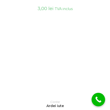
3,00
lei
TVA inclus
ADAUGĂ ÎN COȘ
Ciorbe
Ardei iute