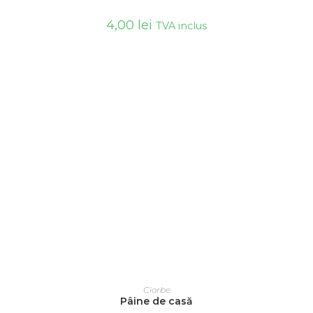
4,00
lei
TVA inclus
ADAUGĂ ÎN COȘ
Ciorbe
Pâine de casă