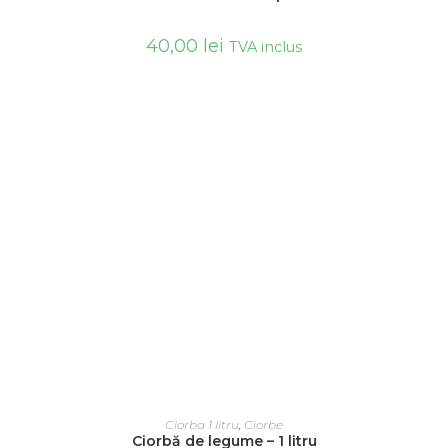
40,00
lei
TVA inclus
ADAUGĂ ÎN COȘ
Ciorba 1 litru
,
Ciorbe
Ciorbă de legume – 1 litru