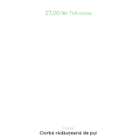
27,00
lei
TVA inclus
ADAUGĂ ÎN COȘ
Ciorbe
Ciorbă rădăuțeană de pui