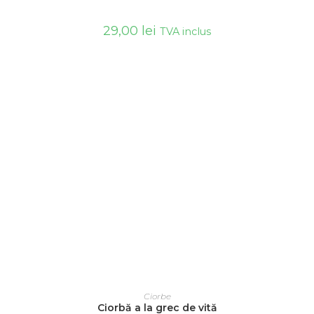
29,00
lei
TVA inclus
ADAUGĂ ÎN COȘ
Ciorbe
Ciorbă a la grec de vită