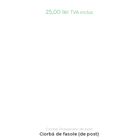
25,00
lei
TVA inclus
ADAUGĂ ÎN COȘ
Ciorbe
,
Preparate de post
Ciorbă de fasole (de post)