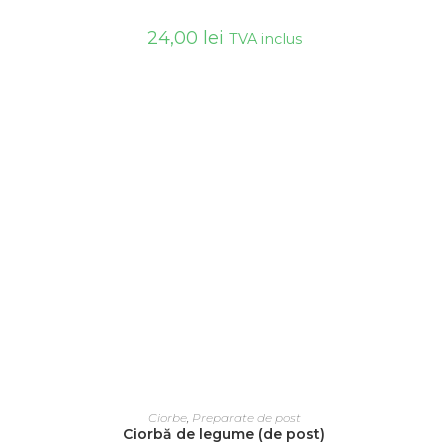
24,00
lei
TVA inclus
ADAUGĂ ÎN COȘ
Ciorbe
,
Preparate de post
Ciorbă de legume (de post)