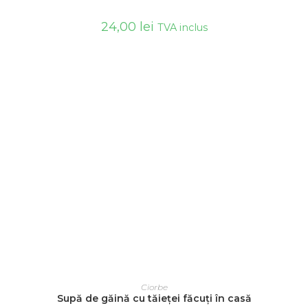
24,00
lei
TVA inclus
ADAUGĂ ÎN COȘ
Ciorbe
Supă de găină cu tăieței făcuți în casă