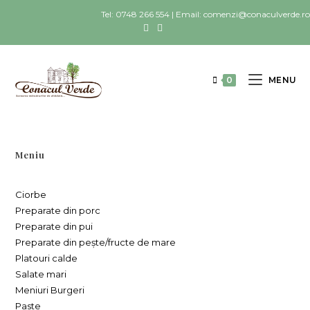
Tel: 0748 266 554 | Email: comenzi@conaculverde.ro
0
MENU
Meniu
Ciorbe
Preparate din porc
Preparate din pui
Preparate din pește/fructe de mare
Platouri calde
Salate mari
Meniuri Burgeri
Paste