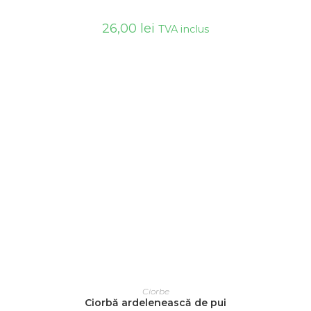
26,00
lei
TVA inclus
ADAUGĂ ÎN COȘ
Ciorbe
Ciorbă ardelenească de pui