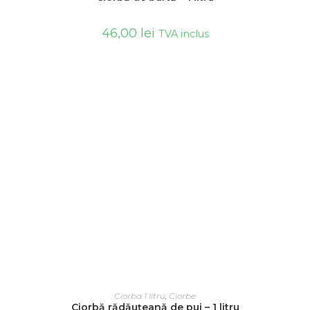
46,00
lei
TVA inclus
ADAUGĂ ÎN COȘ
Ciorba 1 litru
,
Ciorbe
Ciorbă rădăuțeană de pui – 1 litru