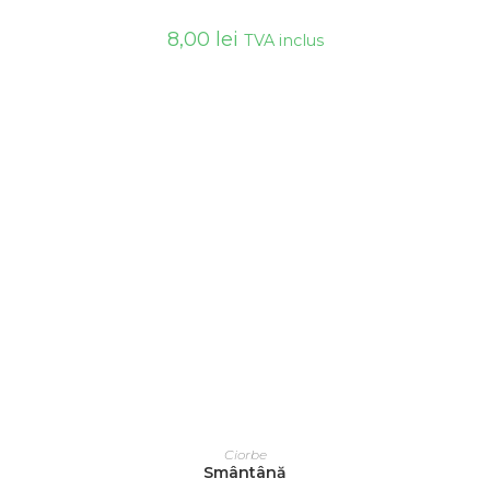
8,00
lei
TVA inclus
ADAUGĂ ÎN COȘ
Ciorbe
Smântână