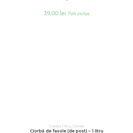
39,00
lei
TVA inclus
ADAUGĂ ÎN COȘ
Ciorba 1 litru
,
Ciorbe
Ciorbă de fasole (de post) – 1 litru