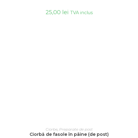
25,00
lei
TVA inclus
ADAUGĂ ÎN COȘ
Ciorbe
,
Preparate de post
Ciorbă de fasole în pâine (de post)