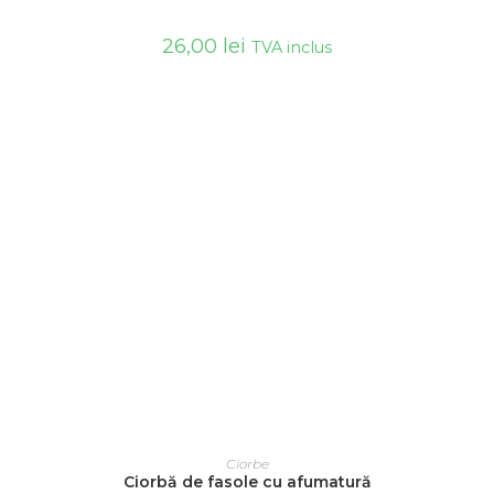
26,00
lei
TVA inclus
ADAUGĂ ÎN COȘ
Ciorbe
Ciorbă de fasole cu afumatură