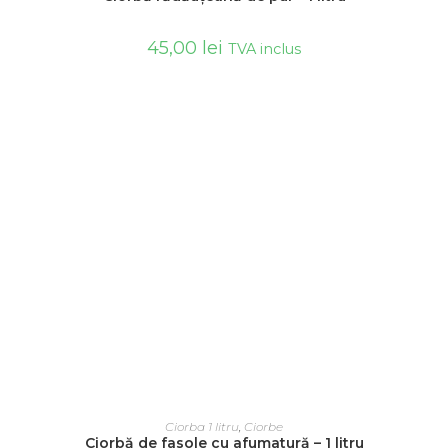
45,00
lei
TVA inclus
ADAUGĂ ÎN COȘ
Ciorba 1 litru
,
Ciorbe
Ciorbă de fasole cu afumatură – 1 litru