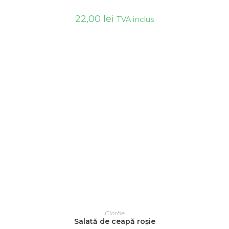
22,00
lei
TVA inclus
ADAUGĂ ÎN COȘ
Ciorbe
Salată de ceapă roșie