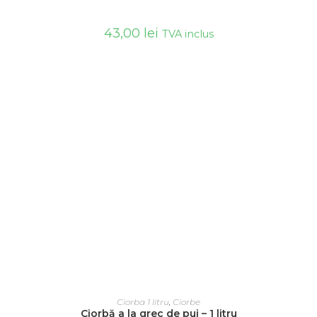
43,00
lei
TVA inclus
ADAUGĂ ÎN COȘ
Ciorba 1 litru
,
Ciorbe
Ciorbă a la grec de pui – 1 litru