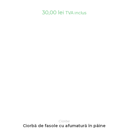
30,00
lei
TVA inclus
ADAUGĂ ÎN COȘ
Ciorbe
Ciorbă de fasole cu afumatură în pâine