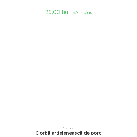
25,00
lei
TVA inclus
ADAUGĂ ÎN COȘ
Ciorbe
Ciorbă ardelenească de porc