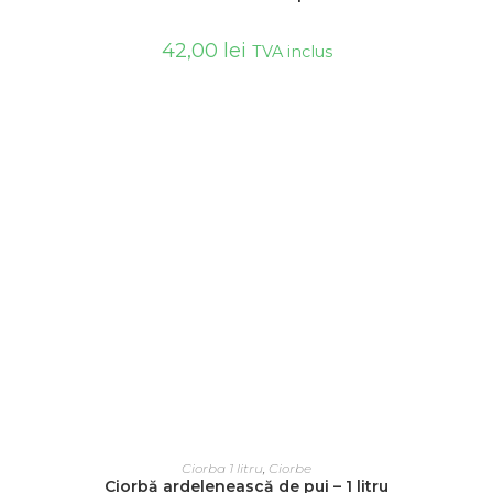
42,00
lei
TVA inclus
ADAUGĂ ÎN COȘ
Ciorba 1 litru
,
Ciorbe
Ciorbă ardelenească de pui – 1 litru