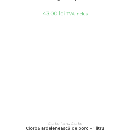
43,00
lei
TVA inclus
ADAUGĂ ÎN COȘ
Ciorba 1 litru
,
Ciorbe
Ciorbă ardelenească de porc – 1 litru