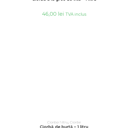
46,00
lei
TVA inclus
ADAUGĂ ÎN COȘ
Ciorba 1 litru
,
Ciorbe
Ciorbă de burtă – 1 litru