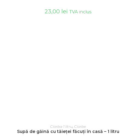
23,00
lei
TVA inclus
ADAUGĂ ÎN COȘ
Ciorba 1 litru
,
Ciorbe
Supă de găină cu tăieței făcuți în casă – 1 litru