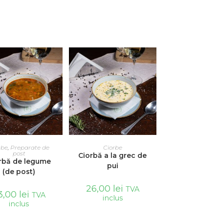
AUGĂ ÎN COȘ
ADAUGĂ ÎN COȘ
rbe
,
Preparate de
Ciorbe
post
Ciorbă a la grec de
rbă de legume
pui
(de post)
26,00
lei
TVA
3,00
lei
TVA
inclus
inclus