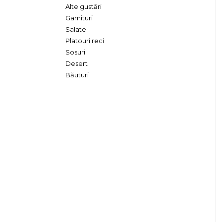
Alte gustări
Garnituri
Salate
Platouri reci
Sosuri
Desert
Băuturi