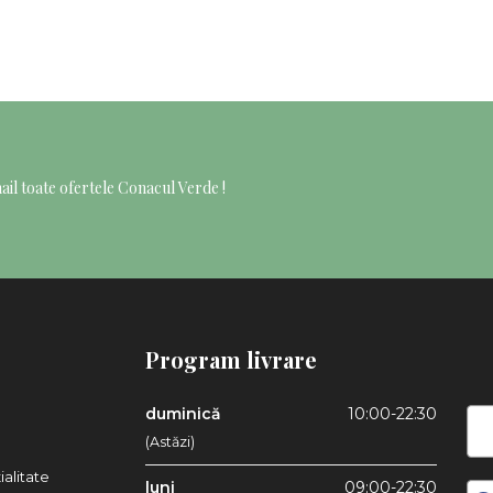
mail toate ofertele Conacul Verde !
Program livrare
duminică
10:00-22:30
(Astăzi)
ialitate
luni
09:00-22:30