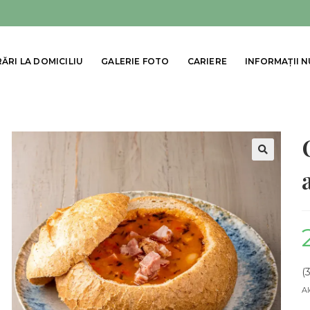
RĂRI LA DOMICILIU
GALERIE FOTO
CARIERE
INFORMAȚII 
🔍
(
Al