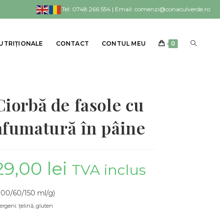
Tel: 0748 266 554 | Email: comenzi@conaculverde.ro
NUTRIȚIONALE
CONTACT
CONTUL MEU
0
Ciorbă de fasole cu
afumatură în pâine
29,00
lei
TVA inclus
300/60/150 ml/g)
ergeni: țelină, gluten