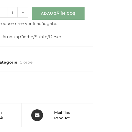
-
+
ADAUGĂ ÎN COȘ
roduse care vor fi adăugate:
Ambalaj Ciorbe/Salate/Desert
ategorie:
Ciorbe
n
Mail This
ok
Product