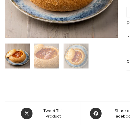
P
C
Tweet This
Share o
Product
Facebo