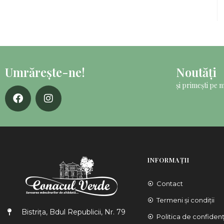
Umrărește-ne!
Noutăți
și primești pe 
INFORMAȚII
Contact
Termeni și condiții
Bistrița, Bdul Republicii, Nr. 79
Politica de confidenț