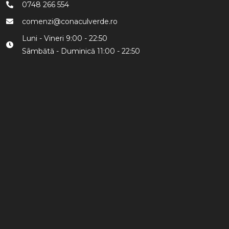
0748 266 554​
comenzi@conaculverde.ro
Luni - Vineri 9:00 - 22:50
Sâmbătă - Duminică 11:00 - 22:50