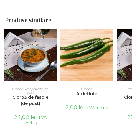
Produse similare
ADAUGĂ ÎN COȘ
ADAUGĂ ÎN COȘ
AD
Ciorbe
,
Preparate de
Ciorbe
Cio
post
Ardei iute
Ciorbă de fasole
Cio
(de post)
2,00
lei
TVA inclus
24,00
lei
2
TVA
inclus