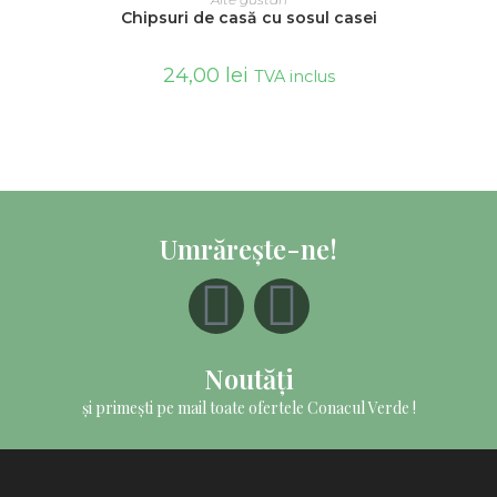
Chipsuri de casă cu sosul casei
24,00
lei
TVA inclus
Umrărește-ne!
Noutăți
și primești pe mail toate ofertele Conacul Verde !