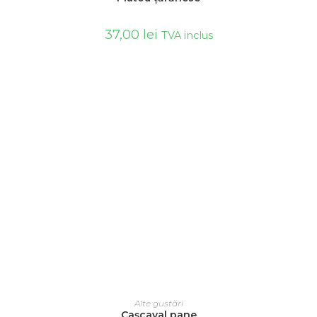
37,00
lei
TVA inclus
ADAUGĂ ÎN COȘ
Alte gustări
Caşcaval pane