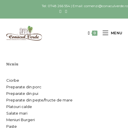
Tel: 0748 266 554 | Email: comenzi@conaculverde.ro
0
MENU
Meniu
Ciorbe
Preparate din porc
Preparate din pui
Preparate din pește/fructe de mare
Platouri calde
Salate mari
Meniuri Burgeri
Paste