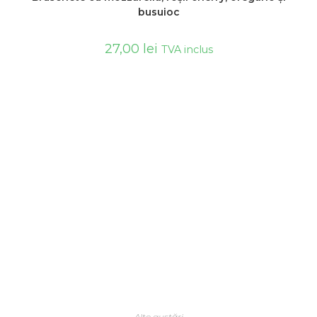
busuioc
27,00
lei
TVA inclus
ADAUGĂ ÎN COȘ
Alte gustări