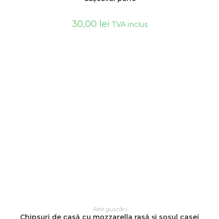
30,00
lei
TVA inclus
ADAUGĂ ÎN COȘ
Alte gustări
Chipsuri de casă cu mozzarella rasă și sosul casei