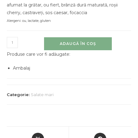
afumat la grătar, ou fiert, brânză dură maturată, roșii
cherry, castraveți, sos caesar, focaccia
Alergeni: ou, lactate, gluten
ADAUGĂ ÎN COȘ
Produse care vor fi adăugate:
Ambalaj
Categorie:
Salate mari