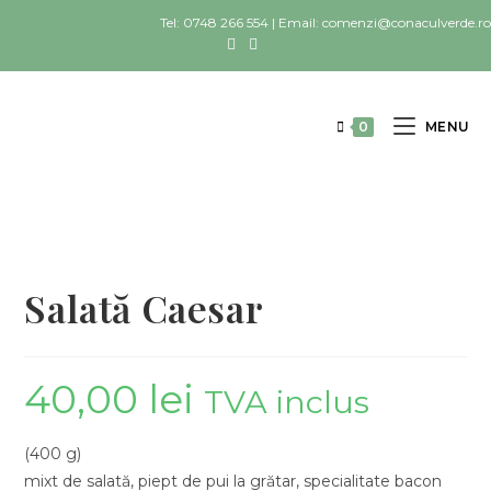
Tel: 0748 266 554 | Email: comenzi@conaculverde.ro
0
MENU
Salată Caesar
40,00
lei
TVA inclus
(400 g)
mixt de salată, piept de pui la grătar, specialitate bacon