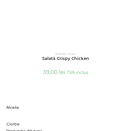
ADAUGĂ ÎN COȘ
Salate mari
Salată Crispy Chicken
39,00
lei
TVA inclus
Meniu
Ciorbe
Preparate din porc