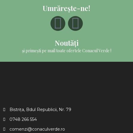
Umrărește-ne!
Noutăți
și primești pe mail toate ofertele Conacul Verde !
Bistrița, Bdul Republicii, Nr. 79
0748 266 554​
comenzi@conaculverde.ro