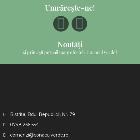
Umrărește-ne!
Noutăți
și primești pe mail toate ofertele Conacul Verde !
Bistrița, Bdul Republicii, Nr. 79
0748 266 554​
comenzi@conaculverde.ro