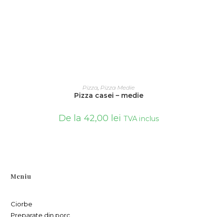
SELECTEAZĂ OPȚIUNILE
Pizza
,
Pizza Medie
Pizza casei – medie
De la
42,00
lei
TVA inclus
Meniu
Ciorbe
Preparate din porc