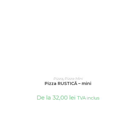
SELECTEAZĂ OPȚIUNILE
Pizza
,
Pizza Mini
Pizza RUSTICĂ – mini
De la
32,00
lei
TVA inclus