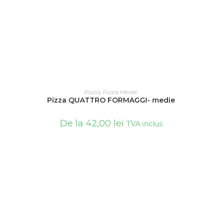
SELECTEAZĂ OPȚIUNILE
Pizza
,
Pizza Medie
Pizza QUATTRO FORMAGGI- medie
De la
42,00
lei
TVA inclus