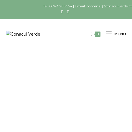
Tel: 0748 266 554 | Email: comenzi@conaculverde.ro
0
MENU