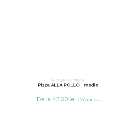
SELECTEAZĂ OPȚIUNILE
Pizza
,
Pizza Medie
Pizza ALLA POLLO – medie
De la
42,00
lei
TVA inclus